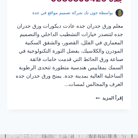
بواسطة
جون تك شركة تصميم مواقع في جدة
معلم ورق جدران جده عادت ديكورات ورق جدران
جده لتتصدر خيارات التشطيب الداخلي والتصميم
المعماري في الفلل، القصور، والشقق السكنية
المودرن والكلاسيك، بفضل الثورة التكنولوجية في
صناعة ورق الحائط التي قدمت خامات فائقة
السمك بمقاييس هندسية متطورة تتحدى الرطوبة
الساحلية العالية بمدينة جدة. يمنح ورق جدران جده
الغرف والمجالس لمسات…
معلم
إقرأ المزيد
ورق
جدران
جده
|
تركيب
ورق