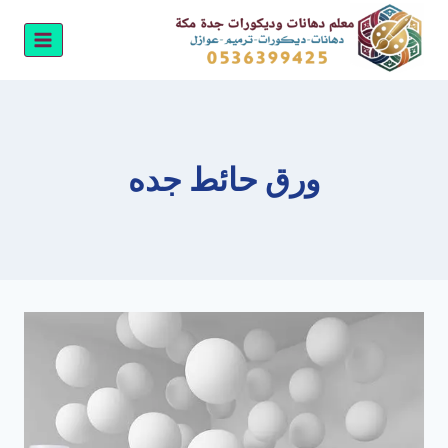
لتجاوز
لى
لمحتوى
ورق حائط جده