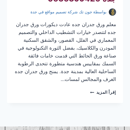
بواسطة
جون تك شركة تصميم مواقع في جدة
معلم ورق جدران جده عادت ديكورات ورق جدران
جده لتتصدر خيارات التشطيب الداخلي والتصميم
المعماري في الفلل، القصور، والشقق السكنية
المودرن والكلاسيك، بفضل الثورة التكنولوجية في
صناعة ورق الحائط التي قدمت خامات فائقة
السمك بمقاييس هندسية متطورة تتحدى الرطوبة
الساحلية العالية بمدينة جدة. يمنح ورق جدران جده
الغرف والمجالس لمسات…
معلم
إقرأ المزيد
ورق
جدران
جده
|
تركيب
ورق