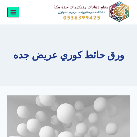
لتجاوز
لى
لمحتوى
ورق حائط كوري عريض جده