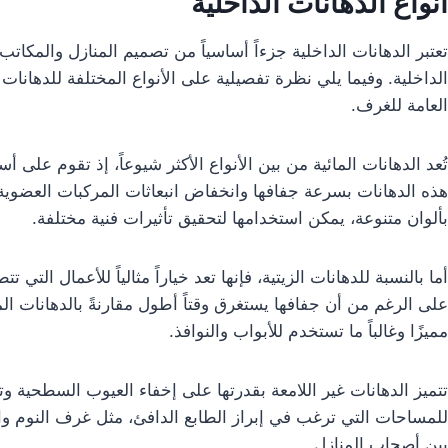
أنواع الدهانات الداخلية
تعتبر الدهانات الداخلية جزءاً أساسياً من تصميم المنازل والم
الداخلية. وفيما يلي نظرة تفصيلية على الأنواع المختلفة للدهانات
العامة للغرف.
تُعد الدهانات المائية من بين الأنواع الأكثر شيوعاً، إذ تقوم على 
هذه الدهانات بسرعة جفافها وانخفاض انبعاثات المركبات العضوية الم
بألوان متنوعة، يمكن استخدامها لتحقيق تأثيرات فنية مختلفة.
أما بالنسبة للدهانات الزيتية، فإنها تعد خياراً مثالياً للأعمال الت
على الرغم من أن جفافها يستغرق وقتاً أطول مقارنةً بالدهانات المائ
مميزًا وغالباً ما تستخدم للأبواب والنوافذ.
تتميز الدهانات غير اللامعة بقدرتها على إخفاء العيوب السطحية وتح
للمساحات التي ترغب في إبراز الطابع الدافئ، مثل غرف النوم والمع
بين أصحاب المنازل.