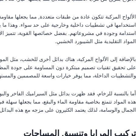
الألواح المركبة تتكون عادة من طبقات متعددة, مما يجعلها مقاومة
استخدامها في تشطيبات داخلية وخارجية على حد سواء. وهذا ما يج
استدامة وجودة في مشروعاتهم. بفضل خصائصها القوية، تتميز الأل
المواد التقليدية مثل الشيبورد الخشبي.
بالإضافة إلى الألواح المركبة، هناك بدائل أخرى للخشب، مثل الموا
على تحقيق تقنيات تصميم مبتكرة دون المساومة على جودة المظهر
والتشطيبات الداخلة، مما يوفر خيارات واسعة للمصممين والمسته
أما بالنسبة للرخام، فقد ظهرت بدائل مثل السيراميك الفاخر والبو
هذه المواد تتمتع بخاصية مقاومة الماء والبقع، مما يجعلها سهلة في
الجمال والوسامة، لذلك يعتمد الكثيرون على مزجه مع هذه البدائل ل
تركيب المرايا وتنسيق المساحات