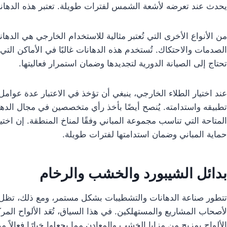
يحدث عند تعرضه لأشعة الشمس لفترات طويلة. تعتبر هذه الدهانا
من الأنواع الأخرى التي تُعتبر مثالية للاستخدام الخارجي هي الدهان
الصدمات والاحتكاك. تُستخدم هذه الدهانات غالبًا في الأماكن الت
تحتاج إلى الصيانة الدورية لتجديدها وضمان استمرار فعاليتها.
عند اختيار الطلاء الخارجي، ينبغي أن تؤخذ في الاعتبار عدة عوامل
تطبيقه واستدامته. يُنصح أيضًا بأخذ رأي متخصصين في مجال الده
المتاحة التي تناسب مجموعة المباني وفقًا لمناخ المنطقة. إن اخت
حماية المباني وضمان استدامتها لفترات طويلة.
بدائل الشيبورد والخشب والرخام
تتطور صناعة الدهانات والتشطيبات بشكل مستمر، ومع ذلك، تظل عملي
لأصحاب المشاريع والمستهلكين. في هذا السياق، تُعَد الألواح المرك
الألواح بمزيج من مزايا الخشب والمعادن مما يجعلها خيارًا فعالاً 