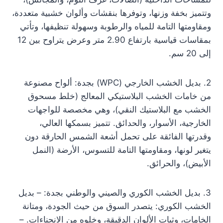
وتتميز بخفة وزنها، وتوفرها بنقشات وألوان خشبية متعددة،
ومقاومتها التامة للمياه والرطوبة وسهولة تنظيفها، وتأتي
بمقاسات قياسية بارتفاع 2.90 متر وعرض يتراوح بين 12
إلى 20 سم.
2. بديل الخشب الخارجي (WPC) بجدة: ألواح مصنوعة
من خامات الخشب البلاستيكي المعالج (خلط مسحوق
الخشب مع البلاستيك النقي)، وهي مخصصة للواجهات
الخارجية، الأسوار، والحدائق. تتميز بسمكها العالي،
وقدرتها الفائقة على تحمل أشعة الشمس الحارقة دون
يتغير لونها، ومقاومتها التامة للتسوس، الأرضة (النمل
الأبيض)، والحرائق.
3. بديل الخشب الكوري والصيني والوطني بجدة: – بديل
الخشب الكوري: يتصدر السوق من حيث الجودة، ومتانة
الخامات، وثبات الألوان الدقيقة، وخلوه من الانحناءات. –