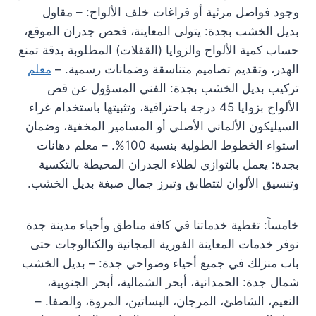
وجود فواصل مرئية أو فراغات خلف الألواح: – مقاول
بديل الخشب بجدة: يتولى المعاينة، فحص جدران الموقع،
حساب كمية الألواح والزوايا (القفلات) المطلوبة بدقة تمنع
الهدر، وتقديم تصاميم متناسقة وضمانات رسمية. –
معلم
تركيب بديل الخشب بجدة: الفني المسؤول عن قص
الألواح بزوايا 45 درجة باحترافية، وتثبيتها باستخدام غراء
السيليكون الألماني الأصلي أو المسامير المخفية، وضمان
استواء الخطوط الطولية بنسبة 100%. – معلم دهانات
بجدة: يعمل بالتوازي لطلاء الجدران المحيطة بالتكسية
وتنسيق الألوان لتتطابق وتبرز جمال صبغة بديل الخشب.
خامساً: تغطية خدماتنا في كافة مناطق وأحياء مدينة جدة
نوفر خدمات المعاينة الفورية المجانية والكتالوجات حتى
باب منزلك في جميع أحياء وضواحي جدة: – بديل الخشب
شمال جدة: الحمدانية، أبحر الشمالية، أبحر الجنوبية،
النعيم، الشاطئ، المرجان، البساتين، المروة، والصفا. –