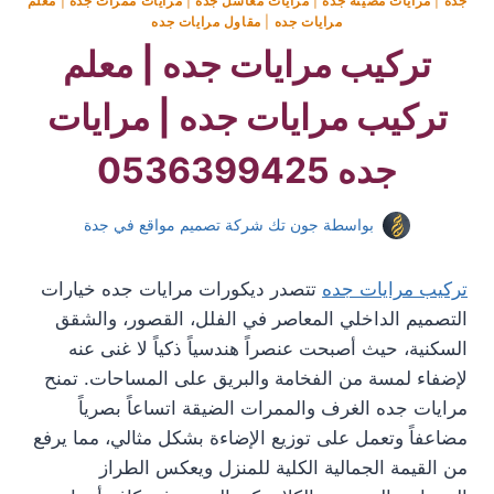
جده
|
مرايات مضيئة جده
|
مرايات مغاسل جده
|
مرايات ممرات جده
|
معلم
مرايات جده
|
مقاول مرايات جده
تركيب مرايات جده | معلم
تركيب مرايات جده | مرايات
جده 0536399425
بواسطة
جون تك شركة تصميم مواقع في جدة
تركيب مرايات جده
تتصدر ديكورات مرايات جده خيارات
التصميم الداخلي المعاصر في الفلل، القصور، والشقق
السكنية، حيث أصبحت عنصراً هندسياً ذكياً لا غنى عنه
لإضفاء لمسة من الفخامة والبريق على المساحات. تمنح
مرايات جده الغرف والممرات الضيقة اتساعاً بصرياً
مضاعفاً وتعمل على توزيع الإضاءة بشكل مثالي، مما يرفع
من القيمة الجمالية الكلية للمنزل ويعكس الطراز