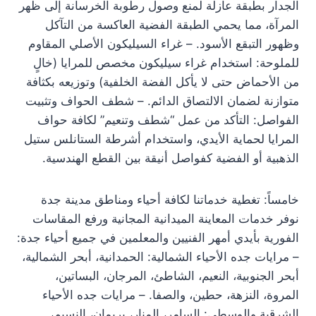
الجدار بطبقة عازلة لمنع وصول رطوبة الخرسانة إلى ظهر
المرآة، مما يحمي الطبقة الفضية العاكسة من التآكل
وظهور التبقع الأسود. – غراء السيليكون الأصلي المقاوم
للملوحة: استخدام غراء سيليكون مخصص للمرايا (خالٍ
من الأحماض حتى لا يأكل الفضة الخلفية) وتوزيعه بكثافة
متوازنة لضمان الالتصاق الدائم. – شطف الحواف وتثبيت
الفواصل: التأكد من عمل “شطف وتنعيم” لكافة حواف
المرايا لحماية الأيدي، واستخدام أشرطة الستانلس ستيل
الذهبية أو الفضية كفواصل أنيقة بين القطع الهندسية.
خامساً: تغطية خدماتنا لكافة أحياء ومناطق مدينة جدة
نوفر خدمات المعاينة الميدانية المجانية ورفع المقاسات
الفورية بأيدي أمهر الفنيين والمعلمين في جميع أحياء جدة:
– مرايات جده الأحياء الشمالية: الحمدانية، أبحر الشمالية،
أبحر الجنوبية، النعيم، الشاطئ، المرجان، البساتين،
المروة، النزهة، حطين، والصفا. – مرايات جده الأحياء
الشرقية والوسطى: السامر، المنار، بريمان، النسيم،