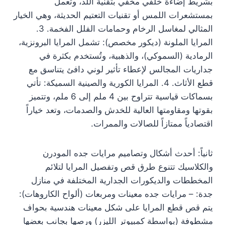
بشريط إضاءة خلفي مخفي بتقنية اللد، وتعمل
بمستشعرات اللمس أو تقنيات التعتيم الحديثة، وهي الخيار
المثالي لمغاسل الرخام وحمامات الفلل الفخمة. 3.
المرايا الملونة (ديكور مخصص): تشمل المرايا البرونزية،
الرمادية (السموكي)، والذهبية، وتُستخدم بكثرة في
جداريات المجالس لإعطاء تأثير لوني دافئ يتناسق مع
قطع الأثاث. 4. المرايا الكورية والصينية السميكة: تأتي
بسماكات قياسية تتراوح بين 4 ملم إلى 6 ملم، وتتميز
بقوتها ومقاومتها العالية للخدش والصدمات، وتعد خياراً
اقتصادياً ممتازاً للصالات والممرات.
ثانياً: أحدث أشكال وتصاميم مرايات جده المودرن
والكلاسيك تتنوع طرق قص وتفصيل المرايا لتلائم
المخططات والديكورات الجدارية المختلفة في منازل
جدة: – مرايات جده معينات ومربعات (ألواح الكاروهات):
يتم قص قطع المرايا على شكل معينات هندسية بحواف
مشطوفة (بواسطة كمبيوتر الليزر) ورصها بجانب بعضها