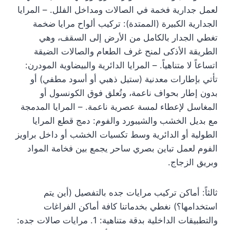
لعمل جدارية فخمة في الصالات ومداخل الفلل. – المرايا
الجدارية الكبيرة (الممتدة): تركيب ألواح مرايا ضخمة
تغطي الجدار بالكامل من الأرض إلى السقف، وهي
الطريقة الأذكى لمنح غرف الطعام والصالات الضيقة
اتساعاً لا متناهياً. – المرايا الدائرية والبيضاوية المودرن:
تأتي بإطارات معدنية (ستيل ذهبي أو أسود مطفي) أو
بدون إطار بحواف ناعمة، وتُعلق فوق الكونسول أو
المغاسل لإعطاء لمسة عصرية ناعمة. – المرايا المدمجة
مع بديل الخشب والشيبورد والفوم: دمج قطع المرايا
الطولية أو الدائرية وسط تكسيات الخشب أو داخل براويز
الفوم لعمل تباين بصري ساحر يجمع بين فخامة المواد
وبريق الزجاج.
ثالثاً: أماكن تركيب مرايات جده بالتفصيل (أين يتم
استخدامها؟) نغطي بخدماتنا كافة أماكن الفراغات
والتطبيقات الداخلية بدقة متناهية: 1. مرايات صالات جده: