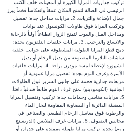
تركيب جداريات المرايا الكبيرة أو المعينات خلف الكنب
الرئيسي في الصالة لتمنح المكان عمقاً وانعكاساً فخماً يبرز
جمال الإضاءة والثريات. 2. مرايات مداخل جده: تفصيل
وتركيب المرايا فوق طاولات الكونسول عند بوابات
ومداخل الفلل والبيوت لتمنح الزوار انطباعاً أولياً بالرحابة
والاتساع والترحيب. 3. مرايات خلفيات التلفزيون بجدة:
دمج قطع المرايا الطولية المشطوفة على جوانب خلفية
شاشات البلازما المصنوعة من بديل الرخام أو بديل
الشيبورد لإعطاء لمسة مودرن براقة. 4. مرايات خلفيات
الأسرة وغرف النوم بجده: تفصيل مرايا عمودية أو
مربعات جدارية فخمة على جانبي السرير فوق الطاولات
الجانبية (الكومودينو) لمنح غرف النوم طابعاً فندقياً دافئاً.
5. مرايات مغاسل وحمامات جده: تركيب وتفصيل المرايا
المضيئة الدائرية أو البيضاوية المقاومة لبخار الماء
والرطوبة فوق مغاسل الرخام الطبيعي والصناعي في
مجالس الضيوف. 6. مرايات غرف الملابس (الدريسنج
روم) بجدة: تركيب مرايا طويلة وممتدة على جدران أو