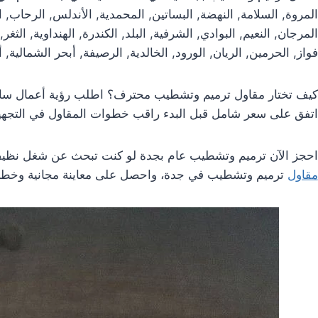
المروة, السلامة, النهضة, البساتين, المحمدية, الأندلس, الرحاب, ا
المرجان, النعيم, البوادي, الشرفية, البلد, الكندرة, الهنداوية, الثغر
فواز, الحرمين, الريان, الورود, الخالدية, الرصيفة, أبحر الشمالية,
كيف تختار مقاول ترميم وتشطيب محترف؟ اطلب رؤية أعمال سابقة
اتفق على سعر شامل قبل البدء راقب خطوات المقاول في التجهيز 
احجز الآن ترميم وتشطيب عام بجدة لو كنت تبحث عن شغل نظيف 
مقاول
ترميم وتشطيب في جدة، واحصل على معاينة مجانية وخطة