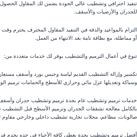
تنفيذ احترافي وتشطيب عالي الجودة يضمن لك المقاول الحصول
للجدران والأرضيات والأسقف.
التزام بالمواعيد والدقة في التنفيذ المقاول المحترف يحترم وقت 
أو مماطلة، مع نظافة تامة بعد الانتهاء من العمل.
تنوع في أعمال الترميم والتشطيب يوفر لك خدمات متعددة من:
تكسير وإزالة التشطيب القديم لياسة وجبس بورد وأسقف مستعارة 
وسباكة وتعديلها عزل مائي وحراري للأسطح والحمامات ترميم الو
خدمات ترميم وتشطيب عام بجدة ترميم وتشطيب جدران وأسقف داخ
بالكامل معالجة تشققات الجدران وترميم الأسطح قبل التشطي
صالونات، مطاعم، محلات تجارية تشطيب داخلي وخارجي مقاوم للرطو
أفضل ترميم وتشطيب بجدة يغطي كافة الأحياء في جده نخدم في ال