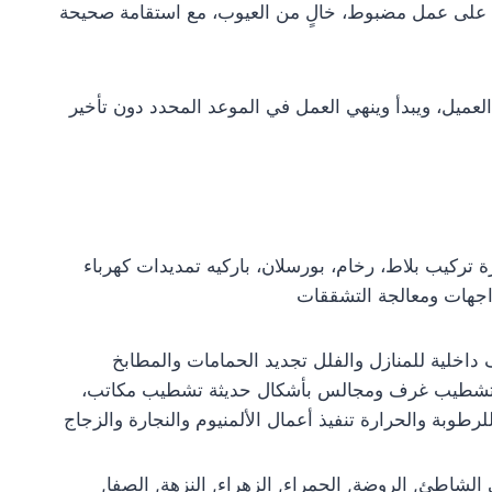
 على عمل مضبوط، خالٍ من العيوب، مع استقامة صحيحة
العميل، ويبدأ وينهي العمل في الموعد المحدد دون تأخير
تركيب بلاط، رخام، بورسلان، باركيه تمديدات كهرباء
اجهات ومعالجة التشققات
لية للمنازل والفلل تجديد الحمامات والمطابخ
ب تشطيب غرف ومجالس بأشكال حديثة تشطيب مكاتب،
بة والحرارة تنفيذ أعمال الألمنيوم والنجارة والزجاج
شاطئ, الروضة, الحمراء, الزهراء, النزهة, الصفا,